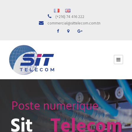
(+216) 74 416 222
commercial@sittelecom.com.tn
Poste numerique
Sit
Telecom