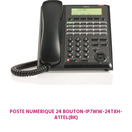
POSTE NUMERIQUE 24 BOUTON-IP7WW-24TXH-
A1TEL(BK)