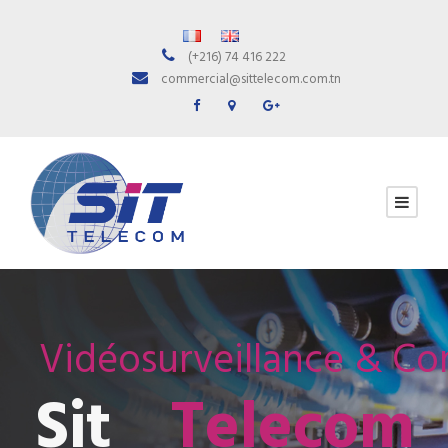
(+216) 74 416 222
commercial@sittelecom.com.tn
Vidéosurveillance & Con
Sit
Telecom