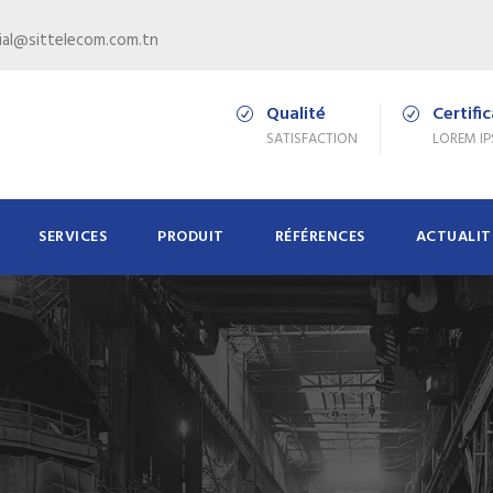
al@sittelecom.com.tn
Qualité
Certifi
SATISFACTION
LOREM I
SERVICES
PRODUIT
RÉFÉRENCES
ACTUALIT