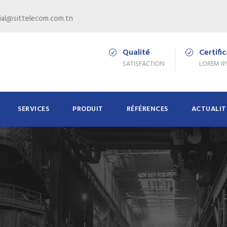
al@sittelecom.com.tn
Qualité
Certifi
SATISFACTION
LOREM I
SERVICES
PRODUIT
RÉFÉRENCES
ACTUALIT