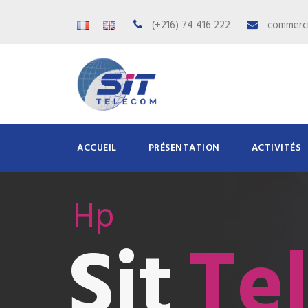
(+216) 74 416 222
commerci
ACCUEIL
PRÉSENTATION
ACTIVITÉS
Hp
Te
Sit