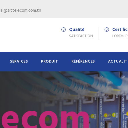
al@sittelecom.com.tn
Qualité
Certifi
SATISFACTION
LOREM I
SERVICES
PRODUIT
RÉFÉRENCES
ACTUALIT
lecom