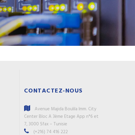
CONTACTEZ-NOUS
Avenue Majida Boulila Imm. City
Center Bloc A 3ème Etage App n°6 et
7, 3000 Sfax – Tunisie
(+216) 74 416 222