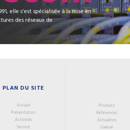
1, elle s'est spécialisée à la mise en
ctures des réseaux de
PLAN DU SITE
Accueil
Produits
Présentation
Références
Activités
Actualites
Service
Galerie