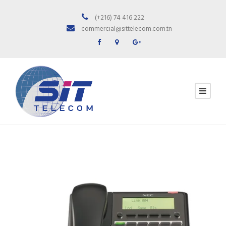
(+216) 74 416 222
commercial@sittelecom.com.tn